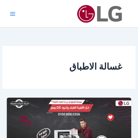
خطي
لى
لمحتوى
غسالة الاطباق