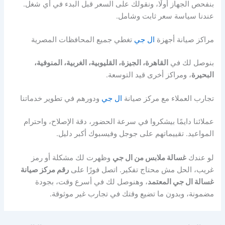
بنفحص الجهاز أولًا، ونقولك على السعر قبل البدء في أي شغل.
عندنا سياسة سعر ثابت وشامل.
مراكز صيانة أجهزة
ال جي
تغطي جميع المحافظات المصرية
بنوصل لك في
القاهرة، الجيزة، القليوبية، الغربية، المنوفية،
البحيرة
، ومراكز أخرى قيد التوسعة.
تجارب العملاء مع مركز صيانة
ال جي
ودورهم في تطوير خدماتنا
عملائنا دايمًا بيشكروا في سرعة الحضور، دقة الإصلاح، واحترام
المواعيد. تقييماتهم على جوجل وفيسبوك أكبر دليل.
لو عندك
غسالة ملابس من ال جي
وظهرت لك مشكلة أو رمز
غريب، الحل مش محتاج تفكير. اتصل فورًا على
رقم مركز صيانة
غسالة ال جي المعتمد
، وهنوصل لك في أسرع وقت، بجودة
مضمونة، وبدون ما تضيع وقتك في تجارب غير موثوقة.