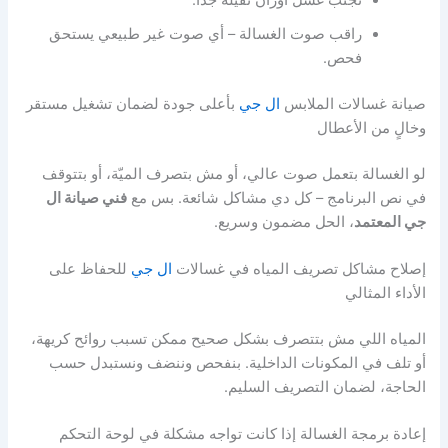
تجنّب غسل أوزان ثقيلة جدًا.
راقب صوت الغسالة – أي صوت غير طبيعي يستحق
فحص.
صيانة غسالات الملابس
ال جي
بأعلى جودة لضمان تشغيل مستقر
وخالٍ من الأعطال
لو الغسالة بتعمل صوت عالي، أو مش بتصرف الميّة، أو بتتوقف
في نص البرنامج – كل دي مشاكل شائعة. بس مع
فني صيانة ال
جي المعتمد
، الحل مضمون وسريع.
إصلاح مشاكل تصريف المياه في غسالات
ال جي
للحفاظ على
الأداء المثالي
المياه اللي مش بتتصرف بشكل صحيح ممكن تسبب روائح كريهة،
أو تلف في المكونات الداخلية. بنفحص وننضف ونستبدل حسب
الحاجة، لضمان التصريف السليم.
إعادة برمجة الغسالة إذا كانت تواجه مشكلة في لوحة التحكم