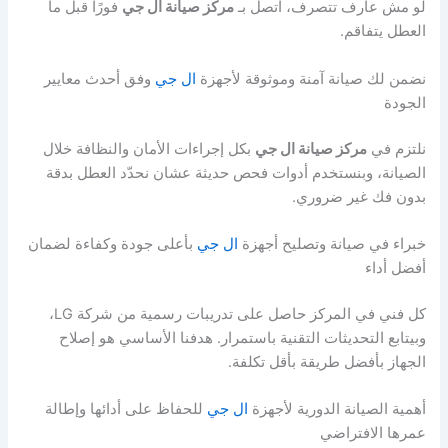
لو مش عارف تتصرف، اتصل بـ
مركز صيانة ال جي
فورًا قبل ما
العطل يتفاقم.
نضمن لك صيانة آمنة وموثوقة لأجهزة
ال جي
وفق أحدث معايير
الجودة
نلتزم في
مركز صيانة ال جي
بكل إجراءات الأمان والنظافة خلال
الصيانة، وبنستخدم أدوات فحص حديثة عشان نحدّد العطل بدقة
بدون فك غير ضروري.
خبراء في صيانة وتصليح أجهزة
ال جي
بأعلى جودة وكفاءة لضمان
أفضل أداء
كل فني في المركز حاصل على تدريبات رسمية من شركة LG،
وبيتابع التحديثات التقنية باستمرار. هدفنا الأساسي هو إصلاح
الجهاز بأفضل طريقة بأقل تكلفة.
أهمية الصيانة الدورية لأجهزة
ال جي
للحفاظ على أدائها وإطالة
عمرها الافتراضي