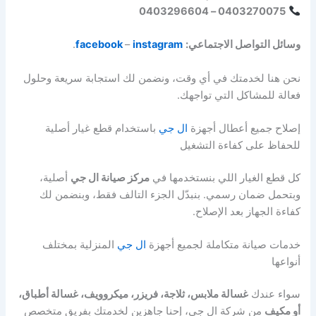
0403270075 – 0403296604
وسائل التواصل الاجتماعي:
instagram
–
facebook
.
نحن هنا لخدمتك في أي وقت، ونضمن لك استجابة سريعة وحلول
فعالة للمشاكل التي تواجهك.
إصلاح جميع أعطال أجهزة
ال جي
باستخدام قطع غيار أصلية
للحفاظ على كفاءة التشغيل
كل قطع الغيار اللي بنستخدمها في
مركز صيانة ال جي
أصلية،
وبتحمل ضمان رسمي. بنبدّل الجزء التالف فقط، وبنضمن لك
كفاءة الجهاز بعد الإصلاح.
خدمات صيانة متكاملة لجميع أجهزة
ال جي
المنزلية بمختلف
أنواعها
سواء عندك
غسالة ملابس، ثلاجة، فريزر، ميكروويف، غسالة أطباق،
أو مكيف
من شركة ال جي، إحنا جاهزين لخدمتك بفريق متخصص