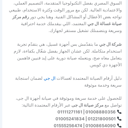
السوق المصري بفضل التكنولوجيا المتقدمة، التصميم العملي،
والاعتمادية العالية. لكن مع مرور الوقت وكثرة الاستخدام، طبيعي
تواجه بعض الأعطال أو المشاكل الفنية. وهنا يجي دور
رقم مركز
صيانة غسالة ال جي
المعتمد، اللي بيقدملك خدمة احترافية
وسريعة وبتضمنلك تشغيل مستقر لجهازك.
شركة ال جي
ما بتقدّمش بس أجهزة غسيل، هي بتقدّم تجربة
استخدام متكاملة. لكن عشان الجهاز يفضل شغّال بكفاءة، لازم
يتعامل معاه صح، ويتعمله صيانة دورية على إيد فنيين فاهمين
الأجهزة دي كويس.
دليل أرقام الصيانة المعتمدة لغسالات
ال جي
لضمان استجابة
سريعة وخدمة موثوقة
للحصول على خدمة سريعة وموثوقة في صيانة أجهزة ال جى،
تواصل مع
مركز صيانة ال جى
عبر الأرقام المعتمدة التالية:
01008880356 | 01111271161
01221800501 | 01005241834
01008654090 | 01555256474