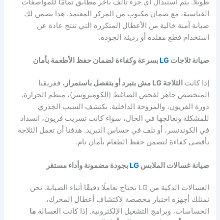
طويلًا. يتم استبدال أي جزء تالف بأخر مطابق تمامًا للمواصفات
القياسية، مع ضمان مكتوب من المركز المعتمد. هذا يضمن لك
صيانة آمنة خالية من الأعطال المتكررة التي تنتج عادة عن
استخدام قطع مقلدة أو رديئة الجودة.
صيانة ثلاجات
LG
بسرعة وكفاءة لضمان حفظ الأطعمة بأمان
إذا كانت
الثلاجة LG مش بتبرد أو بتفصل باستمرار
، ففريقنا
المتخصص جاهز لفحص الضاغط (الكومبروسر)، منظم الحرارة،
دورة الفريون، والمروحة الداخلية. نكتشف السبب الجذري
للمشكلة ونعالجها في الحال، سواء كانت تسريب فريون، انسداد
في الكوندنسر، أو تلف في حساس التبريد. هدفنا أن تعمل الثلاجة
بأقصى كفاءة لتضمن حفظ الطعام بأمان تام.
صيانة غسالات الملابس
LG
بجودة مضمونة وأداء مستقر
الغسالات الذكية من LG تحتاج تعاملًا دقيقًا أثناء الصيانة. نحن
نمتلك أجهزة اختبار مخصصة لاكتشاف أعطال المحرك،
الحساسات، وبرامج التشغيل الإلكترونية. إذا كانت الغسالة
ما