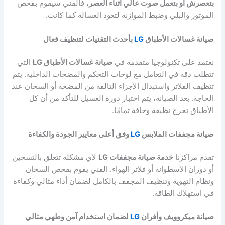
بتعصرش أو بتعمل صوت عالي أثناء العصر
، فالفني سيقوم بفحص
الموتور والبلي وضبط الموازنة لتعود الغسالة كما كانت.
صيانة غسالات الأطباق
LG
بأحدث التقنيات لتنظيف فعال
نعتمد على تكنولوجيا متقدمة في
صيانة غسالات الأطباق LG
التي
تتطلب دقة في التعامل مع لوحات التحكم والمضخات الداخلية. يتم
تنظيف الفلاتر واستبدال الأجزاء التالفة من المضخة أو السخان عند
الحاجة. بعد الصيانة، يتم اختبار دورة الغسيل للتأكد من أن كل
الأطباق تخرج نظيفة وجافة تمامًا.
صيانة مجففات الملابس
LG
وفق أعلى معايير الجودة والكفاءة
تقدم مراكزنا
خدمة صيانة مجففات LG
لأي مشكلة تتعلق بالتسخين
أو دوران الأسطوانة أو فلاتر الهواء. الفني يقوم بفحص السخان
ونظام التهوية وتنظيف المجفف بالكامل لضمان أداء مثالي وكفاءة
في استهلاك الطاقة.
صيانة ميكروويف وأفران
LG
لضمان استخدام آمن وطهي مثالي