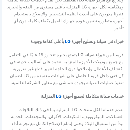
ومتكاملة لكل أجهزة LG المنزلية بأعلى مستوى من الدقة والخبرة.
فنيونا مدربون على أحدث أنظمة التشخيص والإصلاح باستخدام
أجهزة متطورة تضمن عودة جهازك للعمل بكفاءة كاملة دون أي
تأخير.
خبراء في صيانة وتصليح أجهزة
LG
بأعلى كفاءة وجودة
فريقنا من
خبراء صيانة LG
يتمتع بخبرة تتجاوز 15 عامًا في التعامل
مع جميع موديلات الأجهزة المنزلية. نعتمد على أساليب حديثة في
اكتشاف الأعطال وإصلاحها دون الحاجة لتغيير قطع غير ضرورية.
كل فني داخل فريقنا حاصل على شهادات معتمدة من LG لضمان
تنفيذ عمليات الصيانة بجودة تتماشى مع معايير الشركة العالمية.
خدمات صيانة متكاملة لجميع أجهزة
LG
المنزلية
نقدم خدماتنا لكل منتجات LG المنزلية بما في ذلك الثلاجات،
الغسالات، الميكروويف، المكيفات، الأفران، والمجففات. الخدمة
تبدأ من استقبال البلاغ وحتى إتمام الإصلاح الكامل مع تجربة أداء