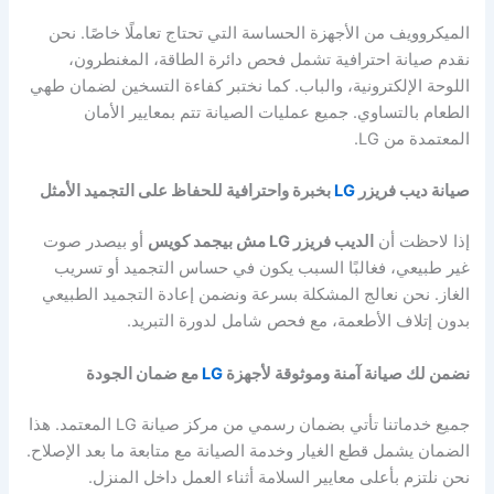
الميكروويف من الأجهزة الحساسة التي تحتاج تعاملًا خاصًا. نحن
نقدم صيانة احترافية تشمل فحص دائرة الطاقة، المغنطرون،
اللوحة الإلكترونية، والباب. كما نختبر كفاءة التسخين لضمان طهي
الطعام بالتساوي. جميع عمليات الصيانة تتم بمعايير الأمان
المعتمدة من LG.
صيانة ديب فريزر
LG
بخبرة واحترافية للحفاظ على التجميد الأمثل
إذا لاحظت أن
الديب فريزر LG مش بيجمد كويس
أو بيصدر صوت
غير طبيعي، فغالبًا السبب يكون في حساس التجميد أو تسريب
الغاز. نحن نعالج المشكلة بسرعة ونضمن إعادة التجميد الطبيعي
بدون إتلاف الأطعمة، مع فحص شامل لدورة التبريد.
نضمن لك صيانة آمنة وموثوقة لأجهزة
LG
مع ضمان الجودة
جميع خدماتنا تأتي بضمان رسمي من مركز صيانة LG المعتمد. هذا
الضمان يشمل قطع الغيار وخدمة الصيانة مع متابعة ما بعد الإصلاح.
نحن نلتزم بأعلى معايير السلامة أثناء العمل داخل المنزل.