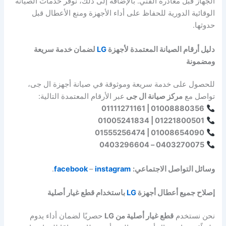
الجهاز قبل مغادرة الفني. بالإضافة إلى ذلك، نوفّر خدمات الصيانة
الوقائية الدورية للحفاظ على أداء الأجهزة ومنع الأعطال قبل
حدوثها.
دليل أرقام الصيانة المعتمدة لأجهزة
LG
لضمان خدمة سريعة
ومضمونة
للحصول على خدمة سريعة وموثوقة في صيانة أجهزة ال جى،
تواصل مع
مركز صيانة ال جى
عبر الأرقام المعتمدة التالية:
01008880356 | 01111271161
01221800501 | 01005241834
01008654090 | 01555256474
0403270075 – 0403296604
وسائل التواصل الاجتماعي:
instagram
–
facebook
.
إصلاح جميع أعطال أجهزة
LG
باستخدام قطع غيار أصلية
نحن نستخدم
قطع غيار أصلية من LG
حصريًا لضمان أداء يدوم