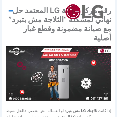
خطي
رقم مركز صيانة LG المعتمد حل
لى
لمحتوى
نهائي لمشكلة “الثلاجة مش بتبرد”
مع صيانة مضمونة وقطع غيار
أصلية
إذا كانت
ثلاجتك LG مش بتبرد
أو الغسالة مش بتعصر، فالحل بسيط
وسريع مع
مركز صيانة LG المعتمد
. نحن نقدم خدمات صيانة شاملة