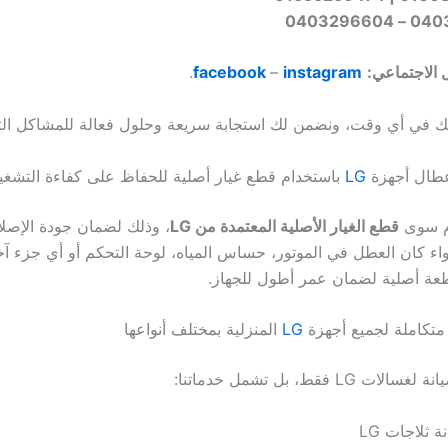
04032700
 الاجتماعي:
instagram
–
facebook
.
ك في أي وقت، ونضمن لك استجابة سريعة وحلول فعالة للمشاكل الت
عطال أجهزة
LG
باستخدام قطع غيار أصلية للحفاظ على كفاءة التشغي
م سوى
قطع الغيار الأصلية المعتمدة من LG
، وذلك لضمان جودة الإصلا
سواء كان العطل في الموتور، حساس المياه، لوحة التحكم أو أي جزء 
طعة أصلية لضمان عمر أطول للجهاز.
متكاملة لجميع أجهزة
LG
المنزلية بمختلف أنواعها
 LG فقط، بل تشمل خدماتنا:
ة ثلاجات LG