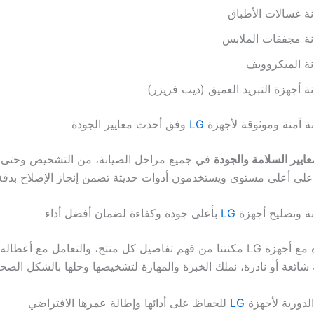
ة غسالات الأطباق
نة مجففات الملابس
ة الميكروويف
ة أجهزة التبريد العميق (ديب فريزر)
 آمنة وموثوقة لأجهزة
LG
وفق أحدث معايير الجودة
عايير السلامة والجودة
في جميع مراحل الصيانة، من التشخيص وحتى ا
 على أعلى مستوى ويستخدمون أدوات حديثة تضمن إنجاز الإصلاح بدقة 
ة وتصليح أجهزة
LG
بأعلى جودة وكفاءة لضمان أفضل أداء
تجربتنا الممتدة مع أجهزة LG مكنتنا من فهم تفاصيل كل منتج، والتعامل مع أع
شائعة أو نادرة، نملك الخبرة والمهارة لتشخيصها وحلها بالشكل الصحي
الدورية لأجهزة
LG
للحفاظ على أدائها وإطالة عمرها الافتراضي