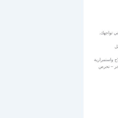
ي تواجهك.
ل
ح واستمرارية
آخر – نحرص