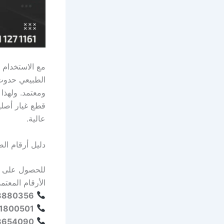
مع الاستخدام 
الطبيعي حدوث 
ومعتمد. ولهذا
عالية.
دليل أرقام ال
للحصول على خ
الأرقام المعتمد
6 | 01111271161
01 | 01005241834
0 | 01555256474