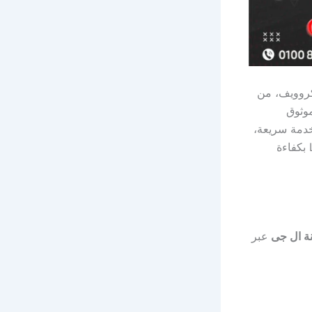
كروويف، من
موثوق
دمة سريعة،
قطع غيار أصلية، وفنيين خبراء قادرين على التعامل مع كافة أنواع أعطال أجهزة LG بكفاءة
ة ال جى
عبر