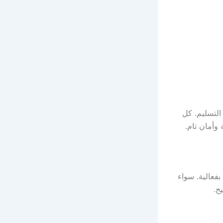
لتسليم. كل
وأمان تام.
طاله بفعالية. سواء
ح.