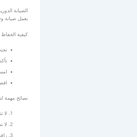
الصيانة الدور
بعمل صيانة وقائية كل 6 أشهر للتأكد من سلامة المك
كيفية الحفاظ 
تجنب
تأكد
امسح
افصل
نصائح مهمة لت
لا ت
لا 
راق