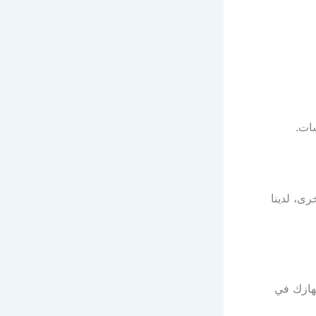
ى، لدينا
جهازك في