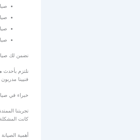
صيان
صيا
صيان
صيان
نضمن لك صيانة
نلتزم بأحدث
م
فنيينا مدربون
خبراء في صيان
كانت المشكلة 
أهمية الصيانة 