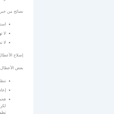
نصائح من خبرا
استخ
لا ت
لا ت
إصلاح الأعطال
بعض الأعطال ا
تنظي
إعاد
فحص
لكن 
تطور