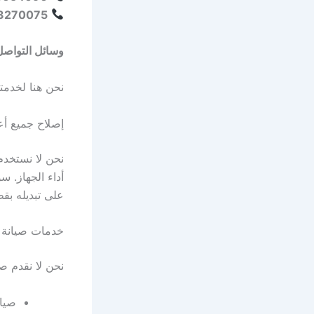
75 – 0403296604
وسائل التواصل
نحن هنا لخدمت
إصلاح جميع أ
نحن لا نستخد
أداء الجهاز. 
على تبديله بق
خدمات صيانة 
نحن لا نقدم صيانة لغسالات
صيان