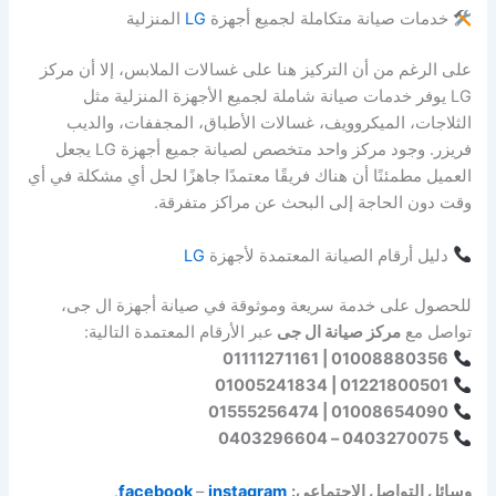
خدمات صيانة متكاملة لجميع أجهزة
LG
المنزلية
على الرغم من أن التركيز هنا على غسالات الملابس، إلا أن مركز
LG يوفر خدمات صيانة شاملة لجميع الأجهزة المنزلية مثل
الثلاجات، الميكروويف، غسالات الأطباق، المجففات، والديب
فريزر. وجود مركز واحد متخصص لصيانة جميع أجهزة LG يجعل
العميل مطمئنًا أن هناك فريقًا معتمدًا جاهزًا لحل أي مشكلة في أي
وقت دون الحاجة إلى البحث عن مراكز متفرقة.
دليل أرقام الصيانة المعتمدة لأجهزة
LG
للحصول على خدمة سريعة وموثوقة في صيانة أجهزة ال جى،
تواصل مع
مركز صيانة ال جى
عبر الأرقام المعتمدة التالية:
01008880356 | 01111271161
01221800501 | 01005241834
01008654090 | 01555256474
0403270075 – 0403296604
وسائل التواصل الاجتماعي:
instagram
–
facebook
.