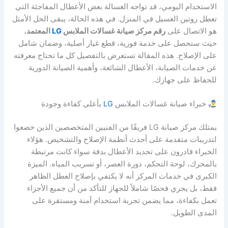
الاستخدام اليومي، قد تواجه الغسالة بعض الأعطال المفاجئة التي
تعطل روتين الغسيل في المنزل. في هذه الحالة، يبقى الحل الأمثل
هو الاتصال على
رقم مركز صيانة غسالات الملابس
LG
المعتمد
،
حيث ستحصل على خدمة فورية، قطع غيار أصلية، وضمان شامل
على الإصلاح. هذه المقالة تستعرض بالتفصيل كل ما تحتاج معرفته
عن خدمات الصيانة، الأعطال الشائعة، وأهمية الصيانة الدورية
للحفاظ على جهازك.
خبراء صيانة غسالات الملابس
LG
بأعلى كفاءة وجودة
يمتلك مركز صيانة LG فريقًا من الفنيين المتخصصين الذين خضعوا
لتدريبات متقدمة على أحدث أنظمة الإصلاح والتشخيص. هؤلاء
الخبراء قادرون على تحديد الأعطال بدقة سواء كانت مرتبطة
بالمحرك، لوحة التحكم، دورة العصر، أو تسريب المياه. الميزة
الكبرى في خدمات المركز أنه لا يكتفي بإصلاح العطل الظاهر
فقط، بل يجري فحصًا شاملاً للجهاز للتأكد من أن جميع الأجزاء
تعمل بكفاءة، مما يضمن تجربة استخدام آمنة ومستقرة على
المدى الطويل.