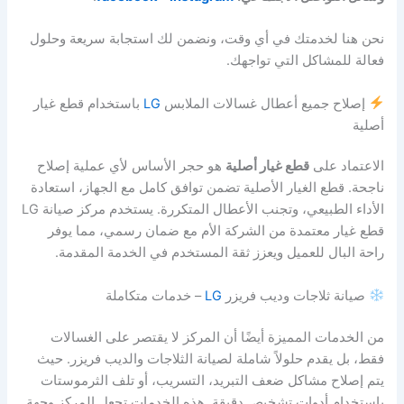
نحن هنا لخدمتك في أي وقت، ونضمن لك استجابة سريعة وحلول
فعالة للمشاكل التي تواجهك.
إصلاح جميع أعطال غسالات الملابس
LG
باستخدام قطع غيار
أصلية
الاعتماد على
قطع غيار أصلية
هو حجر الأساس لأي عملية إصلاح
ناجحة. قطع الغيار الأصلية تضمن توافق كامل مع الجهاز، استعادة
الأداء الطبيعي، وتجنب الأعطال المتكررة. يستخدم مركز صيانة LG
قطع غيار معتمدة من الشركة الأم مع ضمان رسمي، مما يوفر
راحة البال للعميل ويعزز ثقة المستخدم في الخدمة المقدمة.
صيانة ثلاجات وديب فريزر
LG
– خدمات متكاملة
من الخدمات المميزة أيضًا أن المركز لا يقتصر على الغسالات
فقط، بل يقدم حلولاً شاملة لصيانة الثلاجات والديب فريزر. حيث
يتم إصلاح مشاكل ضعف التبريد، التسريب، أو تلف الثرموستات
باستخدام أدوات تشخيص دقيقة. هذه الخدمات تجعل المركز وجهة