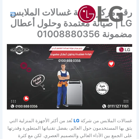
خطي
رقم مركز صيانة غسالات الملابس
لى
لمحتوى
LG | صيانة معتمدة وحلول أعطال
مضمونة 01008880356
غسالات الملابس من شركة
LG
تُعد من أكثر الأجهزة المنزلية التي
يثق بها المستخدمون حول العالم، بفضل تقنياتها المتطورة وقدرتها
على الجمع بين الأداء العالي والتصميم العصري. لكن مع كثرة