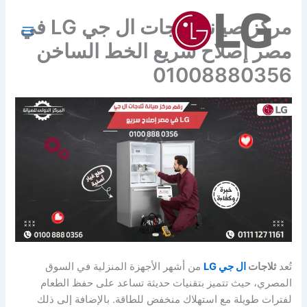
خطي
مركز صيانة ثلاجات ال جي LG في
لى
لمحتوى
مصر إصلاح سريع الخط الساخن
01008880356
تُعد
ثلاجات
ال جي
LG
من أشهر الأجهزة المنزلية في السوق
المصري، حيث تتميز بتقنيات حديثة تساعد على حفظ الطعام
لفترات طويلة مع استهلاك منخفض للطاقة. بالإضافة إلى ذلك