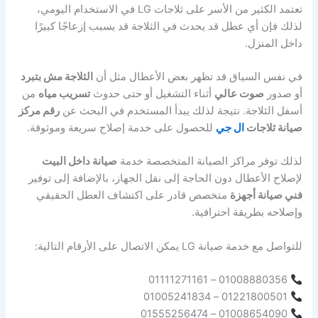
تعتمد الكثير من الأسر على ثلاجات LG في الاستخدام اليومي،
لذلك فإن أي عطل قد يحدث في الثلاجة قد يسبب إزعاجًا كبيرًا
داخل المنزل.
في نفس السياق قد تظهر بعض الأعطال مثل أن
الثلاجة مش بتبرد
أو صدور
صوت عالي
أثناء التشغيل أو حتى حدوث
تسريب مياه
من
أسفل الثلاجة. نتيجة لذلك يبدأ المستخدم في البحث عن
رقم مركز
صيانة ثلاجات
ال جي
للحصول على خدمة إصلاح سريعة وموثوقة.
لذلك توفر مراكز الصيانة المتخصصة خدمة
صيانة داخل البيت
لإصلاح الأعطال دون الحاجة إلى نقل الجهاز، بالإضافة إلى توفير
فني صيانة أجهزة
متخصص قادر على اكتشاف العطل الحقيقي
وإصلاحه بطريقة احترافية.
للتواصل مع خدمة صيانة LG يمكن الاتصال على الأرقام التالية:
01008880356 – 01111271161
01221800501 – 01005241834
01008654090 – 01555256474