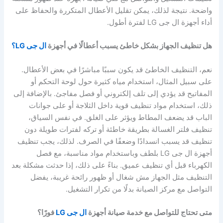
واضحة. نتيجة لذلك، يمكن تقليل الأعطال المتكررة والحفاظ على
أداء أجهزة ال جى LG لفترة أطول.
هل تنظيف الجهاز بشكل خاطئ يسبب أعطالًا في أجهزة
ال جى LG؟
نعم، التنظيف الخاطئ قد يكون سببًا مباشرًا في بعض الأعطال.
على سبيل المثال، استخدام مياه كثيرة حول لوحة التحكم أو
المفاتيح قد يؤدي إلى تلف إلكتروني أو فصل مفاجئ. بالإضافة إلى
ذلك، استخدام مواد تنظيف قوية داخل الثلاجة أو على جوانات
الباب قد يضعف المطاط ويؤثر على الغلق. في نفس السياق،
تنظيف فلتر الغسالة بطريقة خاطئة أو تركه لفترات طويلة دون
تنظيف قد يسبب انسدادًا وضعفًا في الصرف. لذلك، يجب تنظيف
أجهزة ال جى LG بلطف وباستخدام مواد مناسبة، مع فصل
الكهرباء قبل أي تنظيف عميق. بناءً على ذلك، إذا حدثت مشكلة بعد
التنظيف مثل الجهاز مش شغال أو ظهور رائحة غريبة، يفضل
التواصل مع مركز الصيانة بدلًا من تكرار التشغيل.
متى تحتاج للتواصل مع خدمة صيانة أجهزة
ال جى LG
فورًا؟