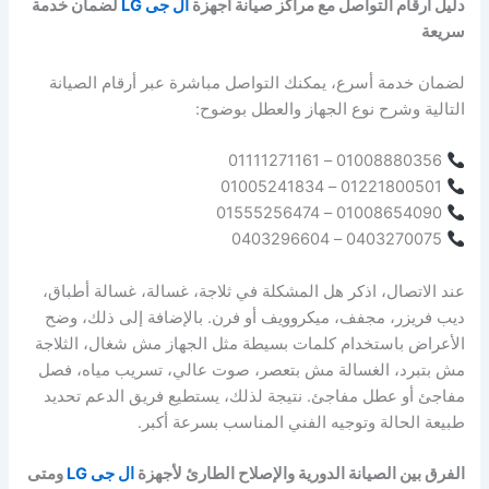
دليل أرقام التواصل مع مراكز صيانة أجهزة
ال جى LG
لضمان خدمة
سريعة
لضمان خدمة أسرع، يمكنك التواصل مباشرة عبر أرقام الصيانة
التالية وشرح نوع الجهاز والعطل بوضوح:
01008880356 – 01111271161
01221800501 – 01005241834
01008654090 – 01555256474
0403270075 – 0403296604
عند الاتصال، اذكر هل المشكلة في ثلاجة، غسالة، غسالة أطباق،
ديب فريزر، مجفف، ميكروويف أو فرن. بالإضافة إلى ذلك، وضح
الأعراض باستخدام كلمات بسيطة مثل الجهاز مش شغال، الثلاجة
مش بتبرد، الغسالة مش بتعصر، صوت عالي، تسريب مياه، فصل
مفاجئ أو عطل مفاجئ. نتيجة لذلك، يستطيع فريق الدعم تحديد
طبيعة الحالة وتوجيه الفني المناسب بسرعة أكبر.
الفرق بين الصيانة الدورية والإصلاح الطارئ لأجهزة
ال جى LG
ومتى