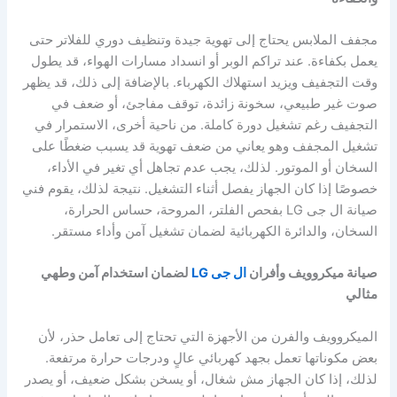
مجفف الملابس يحتاج إلى تهوية جيدة وتنظيف دوري للفلاتر حتى
يعمل بكفاءة. عند تراكم الوبر أو انسداد مسارات الهواء، قد يطول
وقت التجفيف ويزيد استهلاك الكهرباء. بالإضافة إلى ذلك، قد يظهر
صوت غير طبيعي، سخونة زائدة، توقف مفاجئ، أو ضعف في
التجفيف رغم تشغيل دورة كاملة. من ناحية أخرى، الاستمرار في
تشغيل المجفف وهو يعاني من ضعف تهوية قد يسبب ضغطًا على
السخان أو الموتور. لذلك، يجب عدم تجاهل أي تغير في الأداء،
خصوصًا إذا كان الجهاز يفصل أثناء التشغيل. نتيجة لذلك، يقوم فني
صيانة ال جى LG بفحص الفلتر، المروحة، حساس الحرارة،
السخان، والدائرة الكهربائية لضمان تشغيل آمن وأداء مستقر.
صيانة ميكروويف وأفران
ال جى LG
لضمان استخدام آمن وطهي
مثالي
الميكروويف والفرن من الأجهزة التي تحتاج إلى تعامل حذر، لأن
بعض مكوناتها تعمل بجهد كهربائي عالٍ ودرجات حرارة مرتفعة.
لذلك، إذا كان الجهاز مش شغال، أو يسخن بشكل ضعيف، أو يصدر