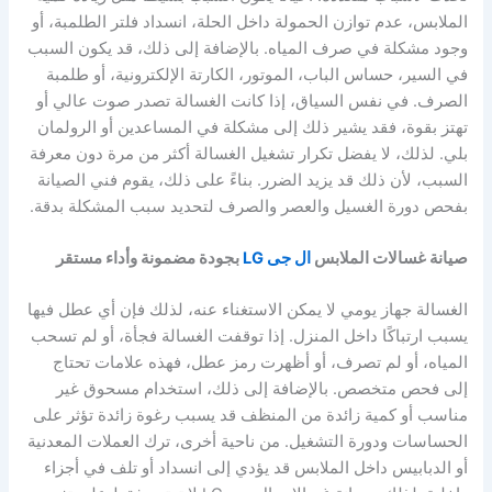
الملابس، عدم توازن الحمولة داخل الحلة، انسداد فلتر الطلمبة، أو
وجود مشكلة في صرف المياه. بالإضافة إلى ذلك، قد يكون السبب
في السير، حساس الباب، الموتور، الكارتة الإلكترونية، أو طلمبة
الصرف. في نفس السياق، إذا كانت الغسالة تصدر صوت عالي أو
تهتز بقوة، فقد يشير ذلك إلى مشكلة في المساعدين أو الرولمان
بلي. لذلك، لا يفضل تكرار تشغيل الغسالة أكثر من مرة دون معرفة
السبب، لأن ذلك قد يزيد الضرر. بناءً على ذلك، يقوم فني الصيانة
بفحص دورة الغسيل والعصر والصرف لتحديد سبب المشكلة بدقة.
صيانة غسالات الملابس
ال جى LG
بجودة مضمونة وأداء مستقر
الغسالة جهاز يومي لا يمكن الاستغناء عنه، لذلك فإن أي عطل فيها
يسبب ارتباكًا داخل المنزل. إذا توقفت الغسالة فجأة، أو لم تسحب
المياه، أو لم تصرف، أو أظهرت رمز عطل، فهذه علامات تحتاج
إلى فحص متخصص. بالإضافة إلى ذلك، استخدام مسحوق غير
مناسب أو كمية زائدة من المنظف قد يسبب رغوة زائدة تؤثر على
الحساسات ودورة التشغيل. من ناحية أخرى، ترك العملات المعدنية
أو الدبابيس داخل الملابس قد يؤدي إلى انسداد أو تلف في أجزاء