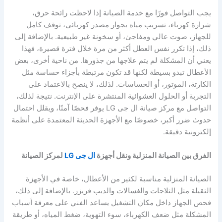
يجب التواصل فورًا مع خدمة الصيانة إذا لاحظت رائحة حرق،
شرارة كهرباء، تسريب مياه بجوار مصدر كهربائي، توقف كامل
للجهاز، صوت عالي ومفاجئ، أو سخونة غير طبيعية. بالإضافة إلى
ذلك، إذا تكرر نفس العطل أكثر من مرة خلال فترة قصيرة، فهذا
يعني أن المشكلة لم يتم علاجها من جذورها. من ناحية أخرى، بعض
الأعطال تبدو بسيطة لكنها قد تكون مرتبطة بأجزاء حساسة مثل
الكارتة، الموتور، أو الحساسات. لذلك، لا ينصح بالاعتماد على
التجربة أو الحلول العشوائية المنتشرة على الإنترنت. نتيجة لذلك،
التواصل مع مركز صيانة ال جى LG يوفر فحصًا آمنًا، ويقلل احتمال
حدوث ضرر أكبر، خصوصًا مع الأجهزة الحديثة المعتمدة على أنظمة
إلكترونية دقيقة.
الفرق بين الصيانة المنزلية ونقل أجهزة
ال جى LG
لمركز الصيانة
الصيانة المنزلية مناسبة لكثير من الأعطال، خاصة في الأجهزة
الثقيلة مثل الثلاجات والغسالات والديب فريزر. بالإضافة إلى ذلك،
فحص الجهاز داخل مكان التشغيل يساعد الفني على معرفة أسباب
المشكلة مثل ضعف الكهرباء، سوء التهوية، ضغط المياه، أو طريقة