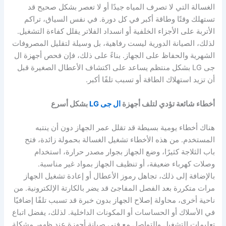
الغسالة التي لا تصرف المياه جيدًا أو لا تعصر بشكل صحيح قد
تستهلك وقتًا وطاقة أكبر في كل دورة. في نفس السياق، تراكم
الأتربة على الأجزاء الخلفية أو انسداد الفلاتر يقلل كفاءة التشغيل.
لذلك، الصيانة الدورية ليست رفاهية، بل وسيلة لتقليل المصروفات
الشهرية والحفاظ على الجهاز. بناءً على ذلك، فإن فحص أجهزة ال
جى LG بشكل منتظم يساعد على اكتشاف الأعطال الصغيرة قبل
أن تزيد استهلاك الطاقة أو تسبب تلفًا أكبر.
أخطاء شائعة تؤدي لتلف أجهزة
ال جى LG
بشكل أسرع
هناك أخطاء يومية بسيطة قد تقلل عمر الجهاز دون أن ينتبه
المستخدم. من هذه الأخطاء تشغيل الغسالة بحمولة زائدة، فتح
باب الثلاجة كثيرًا، وضع الجهاز بجوار مصدر حرارة، استخدام
وصلات كهرباء ضعيفة، أو تنظيف الجهاز بمواد غير مناسبة.
بالإضافة إلى ذلك، تجاهل رموز الأعطال أو إعادة تشغيل الجهاز
مرات متكررة بعد الفصل المفاجئ قد يضر بالكارتة الإلكترونية. من
ناحية أخرى، محاولة إصلاح الجهاز بدون خبرة قد تسبب تلفًا إضافيًا
في الأسلاك أو الحساسات أو المكونات الداخلية. لذلك، يفضل اتباع
تعليمات التشغيل والتواصل مع فني صيانة أجهزة عند ظهور مشكلة