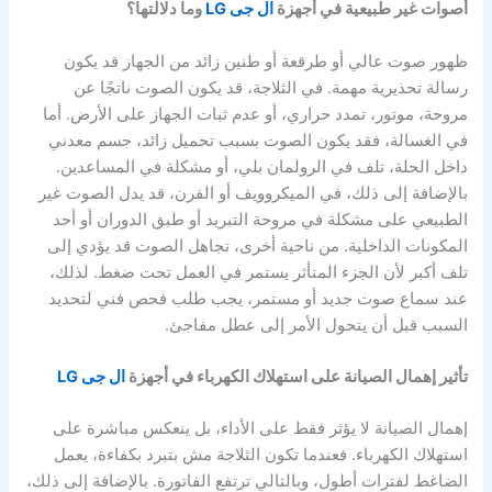
أصوات غير طبيعية في أجهزة
ال جى LG
وما دلالتها؟
ظهور صوت عالي أو طرقعة أو طنين زائد من الجهاز قد يكون
رسالة تحذيرية مهمة. في الثلاجة، قد يكون الصوت ناتجًا عن
مروحة، موتور، تمدد حراري، أو عدم ثبات الجهاز على الأرض. أما
في الغسالة، فقد يكون الصوت بسبب تحميل زائد، جسم معدني
داخل الحلة، تلف في الرولمان بلي، أو مشكلة في المساعدين.
بالإضافة إلى ذلك، في الميكروويف أو الفرن، قد يدل الصوت غير
الطبيعي على مشكلة في مروحة التبريد أو طبق الدوران أو أحد
المكونات الداخلية. من ناحية أخرى، تجاهل الصوت قد يؤدي إلى
تلف أكبر لأن الجزء المتأثر يستمر في العمل تحت ضغط. لذلك،
عند سماع صوت جديد أو مستمر، يجب طلب فحص فني لتحديد
السبب قبل أن يتحول الأمر إلى عطل مفاجئ.
تأثير إهمال الصيانة على استهلاك الكهرباء في أجهزة
ال جى LG
إهمال الصيانة لا يؤثر فقط على الأداء، بل ينعكس مباشرة على
استهلاك الكهرباء. فعندما تكون الثلاجة مش بتبرد بكفاءة، يعمل
الضاغط لفترات أطول، وبالتالي ترتفع الفاتورة. بالإضافة إلى ذلك،