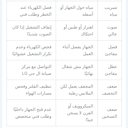
تسريب
مياه حول الجهاز أو
فصل الكهرباء عند
مياه
أسفله
الخطر وطلب فني
صوت
اهتزاز أو طنين أو
إيقاف التشغيل إذا كان
عالي
احتكاك
الصوت شديدًا
فصل
الجهاز يفصل أثناء
فحص الكهرباء وعدم
مفاجئ
العمل
تكرار التشغيل عشوائيًا
عطل
الجهاز مش شغال
التواصل مع مركز
مفاجئ
نهائيًا
صيانة ال جى LG
ضعف
المجفف يعمل لكن
تنظيف الفلتر وفحص
التجفيف
الملابس رطبة
مسارات الهواء
الميكروويف أو
ضعف
عدم فتح الجهاز داخليًا
الفرن لا يسخن
التسخين
وطلب فني متخصص
جيدًا