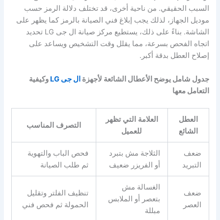
السبب الحقيقي. من ناحية أخرى، قد تختلف دلالة الرمز حسب
موديل الجهاز، لذلك يجب إبلاغ فني الصيانة بالرمز كما يظهر على
الشاشة. بناءً على ذلك، يستطيع مركز صيانة ال جى LG تحديد
اتجاه الفحص بسرعة، مما يقلل وقت التشخيص ويساعد على
إصلاح العطل بدقة أكبر.
جدول شامل يوضح الأعطال الشائعة لأجهزة
ال جى LG
وكيفية
التعامل معها
العطل
العلامة التي تظهر
التصرف المناسب
الشائع
للعميل
ضعف
الثلاجة مش بتبرد
فحص الباب والتهوية
التبريد
أو الفريزر ضعيف
ثم طلب الصيانة
الغسالة مش
ضعف
تنظيف الفلتر وتقليل
بتعصر أو الملابس
العصر
الحمولة ثم فحص فني
مبللة