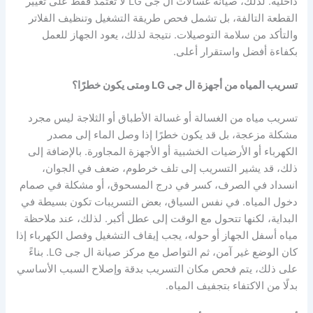
داخلية. لذلك، صيانة غسالات ال جى LG لا تعتمد فقط على تغيير
القطعة التالفة، بل تشمل فحص طريقة التشغيل وتنظيف الفلاتر
والتأكد من سلامة التوصيلات. نتيجة لذلك، يعود الجهاز للعمل
بكفاءة أفضل واستقرار أعلى.
تسريب المياه من أجهزة ال جى LG ومتى يكون خطرًا؟
تسريب مياه من الغسالة أو غسالة الأطباق أو الثلاجة ليس مجرد
مشكلة مزعجة، بل قد يكون خطرًا إذا وصل الماء إلى مصدر
الكهرباء أو الأرضيات الخشبية أو الأجهزة المجاورة. بالإضافة إلى
ذلك، قد يشير التسريب إلى تلف خرطوم، ضعف في الجوان،
انسداد في الصرف، كسر في درج المسحوق، أو مشكلة في صمام
دخول المياه. في نفس السياق، بعض التسريبات تكون بسيطة في
البداية، لكنها تتحول مع الوقت إلى عطل أكبر. لذلك، عند ملاحظة
مياه أسفل الجهاز أو حوله، يجب إيقاف التشغيل وفصل الكهرباء إذا
كان الوضع غير آمن، ثم التواصل مع مركز صيانة ال جى LG. بناءً
على ذلك، يتم فحص مكان التسريب بدقة وإصلاح السبب الأساسي
بدلًا من الاكتفاء بتجفيف المياه.