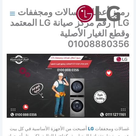
خطي
رموز أعطال غسالات ومجففات
لى
لمحتوى
LG | رقم مركز صيانة LG المعتمد
وقطع الغيار الأصلية
01008880356
غسالات ومجففات
LG
أصبحت من الأجهزة الأساسية في كل بيت
عصري بفضل تقنياتها المتطورة وكفاءتها العالية. لكن مثل أي جهاز