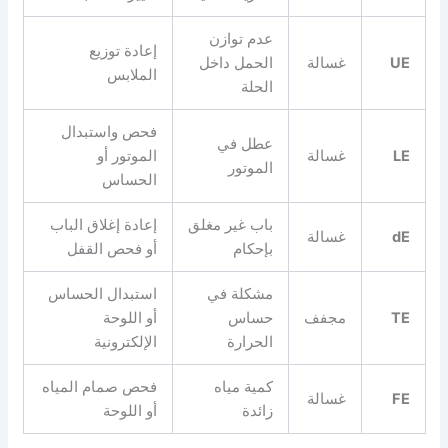
عدم توازن
إعادة توزيع
UE
غسالة
الحمل داخل
الملابس
الحلة
فحص واستبدال
عطل في
LE
غسالة
الموتور أو
الموتور
الحساس
باب غير مغلق
إعادة إغلاق الباب
dE
غسالة
بإحكام
أو فحص القفل
مشكلة في
استبدال الحساس
TE
مجفف
حساس
أو اللوحة
الحرارة
الإلكترونية
كمية مياه
فحص صمام المياه
FE
غسالة
زائدة
أو اللوحة