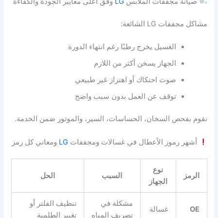
صيانة مجففات الملابس
LG
وفق أعلى معايير الجودة والكفاءة
مشاكل مجففات LG الشائعة:
الغسيل يخرج رطبًا رغم انتهاء الدورة
الجهاز يسخن أكثر من اللازم
صوت احتكاك أو اهتزاز غير طبيعي
توقف عن العمل بدون سبب واضح
نقوم بفحص السخان، الحساسات، السير، والموتور ضمن الخدمة.
أشهر رموز الأعطال في غسالات ومجففات
LG
ومعاني كل رمز
نوع
الرمز
السبب
الحل
الجهاز
مشكلة في
تنظيف الفلتر أو
OE
غسالة
تصريف المياه
تغيير الطلمبة