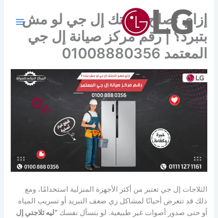
خطي
إزاي تصلح ثلاجتك إل جي لو مش
لى
لمحتوى
بتبرد؟ | رقم مركز صيانة إل جي
المعتمد 01008880356
الثلاجات إل جي تعتبر من أكثر الأجهزة المنزلية استخدامًا، ومع
ذلك قد تتعرض أحيانًا لمشاكل زي ضعف التبريد أو تسريب المياه
أو حتى صدور أصوات غير طبيعية. لو بتسأل نفسك
“ليه ثلاجتي إل