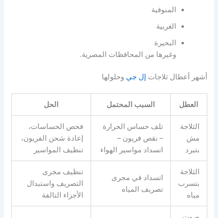
المنوفية
الغربية
البحيرة
وغيرها من المحافظات المصرية.
أشهر أعطال ثلاجات
إل جي
وحلولها
العطل
السبب المحتمل
الحل
الثلاجة
تلف حساس الحرارة
فحص الحساسات،
مش
– نقص فريون –
إعادة شحن الفريون،
بتبرد
انسداد مواسير الهواء
تنظيف المواسير
الثلاجة
تنظيف مجرى
انسداد في مجرى
بتسرب
التصريف واستبدال
تصريف المياه
مياه
الأجزاء التالفة
صوت