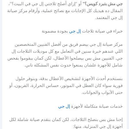
جي مش بتبرد كويس؟”
أو “إزاي أصلح ثلاجتي إل جي في البيت؟”،
المقال ده هيديك كل الإجابات مع نصائح عملية، وأرقام مركز صيانة
إل جي المعتمد.
خبراء في صيانة ثلاجات
إل جي
بجودة مضمونة
مركز صيانة إل جي بيضم فريق من أفضل الفنيين المتخصصين
اللي عندهم خبرة سنين في التعامل مع كل موديلات الثلاجات إل
جي. الفنيين مش بس بيصلحوا الأعطال، لكن كمان بيقوموا بفحص
شامل للأجهزة علشان يمنعوا حدوث نفس المشكلة تاني.
بنستخدم أحدث الأجهزة لتشخيص الأعطال بدقة، وبنوفر حلول
فورية سواء كان العطل في الموتور، حساس الحرارة، الفريون، أو
حتى الأبواب والجوانات.
خدمات صيانة متكاملة لأجهزة
إل جي
إحنا مش بس بنصلح الثلاجات، لكن كمان بنقدم صيانة شاملة لكل
أجهزة إل جي المنزلية، منها: