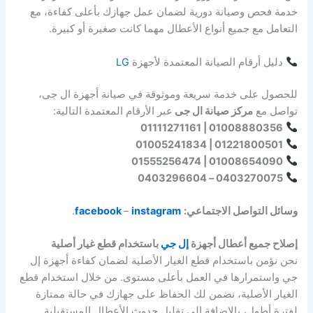
خدمة فحص وصيانة دورية لضمان عمل جهازك بأعلى كفاءة، مع
التعامل مع جميع أنواع الأعطال مهما كانت صغيرة أو كبيرة.
دليل أرقام الصيانة المعتمدة لأجهزة
LG
للحصول على خدمة سريعة وموثوقة في صيانة أجهزة ال جى،
تواصل مع
مركز صيانة ال جى
عبر الأرقام المعتمدة التالية:
01008880356 | 01111271161
01221800501 | 01005241834
01008654090 | 01555256474
0403270075 – 0403296604
وسائل التواصل الاجتماعي:
instagram
–
facebook
.
إصلاح جميع أعطال أجهزة
إل جي
باستخدام قطع غيار أصلية
نحن نؤمن باستخدام قطع الغيار الأصلية لضمان كفاءة أجهزة إل
جي واستمرارها في العمل بأعلى مستوى. من خلال استخدام قطع
الغيار الأصلية، نضمن لك الحفاظ على جهازك في حالة ممتازة
لفترة أطول، بالإضافة إلى تقليل حدوث الأعطال المستقبلية.